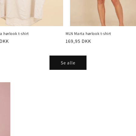
 hørlook t-shirt
MLN Marta hørlook t-shirt
pris
 DKK
Normalpris
169,95 DKK
Se alle