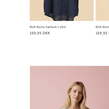
MLN Marta hørlook t-shirt
MLN Marta
Normalpris
169,95 DKK
Normal
169,95