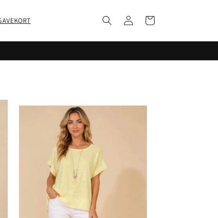
Log
Indkøbskurv
GAVEKORT
ind