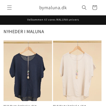
Gå til
bymaluna.dk
indhold
Indkøbskurv
Velkommen til vores MALUNA univers
NYHEDER I MALUNA
MLN Marta hørlook t-shirt
MLN Marta hørlook t-shirt