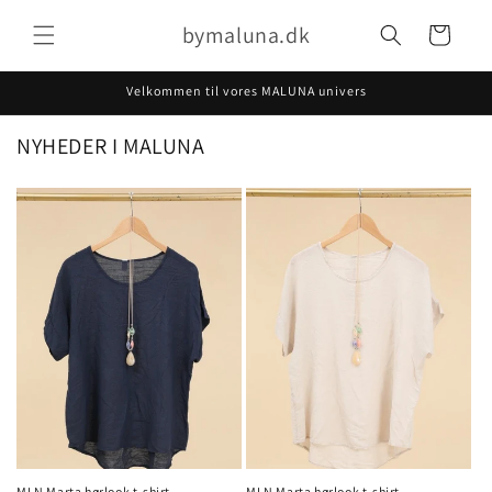
Gå til
bymaluna.dk
indhold
Indkøbskurv
Velkommen til vores MALUNA univers
NYHEDER I MALUNA
MLN Marta hørlook t-shirt
MLN Marta hørlook t-shirt