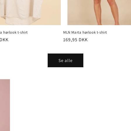
 hørlook t-shirt
MLN Marta hørlook t-shirt
pris
 DKK
Normalpris
169,95 DKK
Se alle