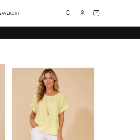
Log
Indkøbskurv
GAVEKORT
ind