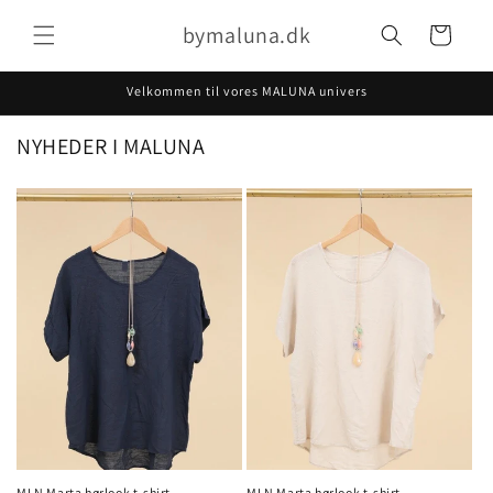
Gå til
bymaluna.dk
indhold
Indkøbskurv
Velkommen til vores MALUNA univers
NYHEDER I MALUNA
MLN Marta hørlook t-shirt
MLN Marta hørlook t-shirt