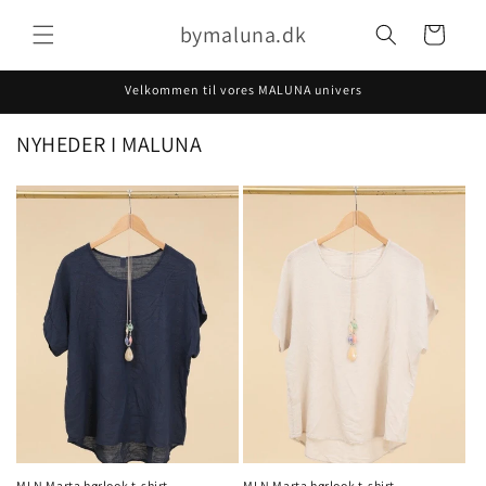
Gå til
bymaluna.dk
indhold
Indkøbskurv
Velkommen til vores MALUNA univers
NYHEDER I MALUNA
MLN Marta hørlook t-shirt
MLN Marta hørlook t-shirt