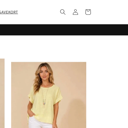
Log
Indkøbskurv
GAVEKORT
ind