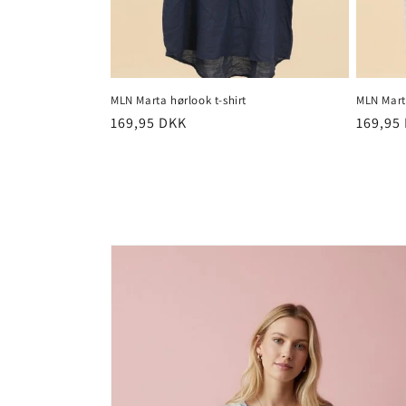
MLN Marta hørlook t-shirt
MLN Marta
Normalpris
169,95 DKK
Normal
169,95