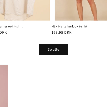
 hørlook t-shirt
MLN Marta hørlook t-shirt
pris
 DKK
Normalpris
169,95 DKK
Se alle