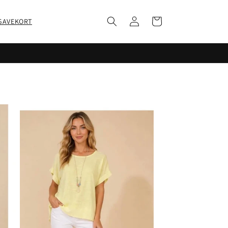
Log
Indkøbskurv
GAVEKORT
ind