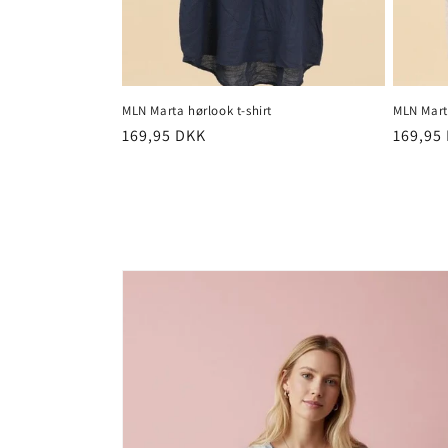
MLN Marta hørlook t-shirt
MLN Marta
Normalpris
169,95 DKK
Normal
169,95