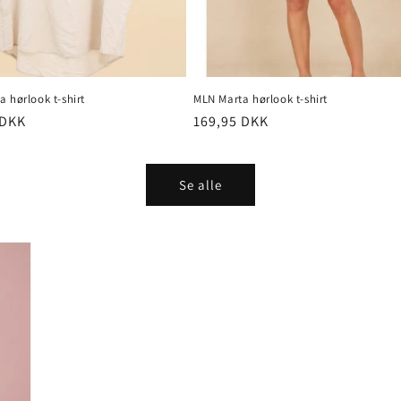
 hørlook t-shirt
MLN Marta hørlook t-shirt
pris
 DKK
Normalpris
169,95 DKK
Se alle