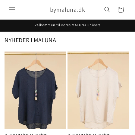
Gå til
bymaluna.dk
indhold
Indkøbskurv
Velkommen til vores MALUNA univers
NYHEDER I MALUNA
MLN Marta hørlook t-shirt
MLN Marta hørlook t-shirt