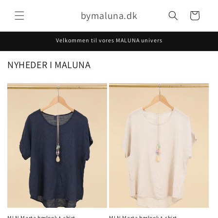
Gå til
bymaluna.dk
indhold
Indkøbskurv
Velkommen til vores MALUNA univers
NYHEDER I MALUNA
MLN Marta hørlook t-shirt
MLN Marta hørlook t-shirt